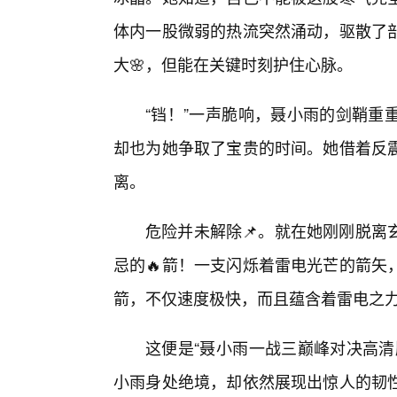
体内一股微弱的热流突然涌动，驱散了
大🌸，但能在关键时刻护住心脉。
“铛！”一声脆响，聂小雨的剑鞘重
却也为她争取了宝贵的时间。她借着反
离。
危险并未解除📌。就在她刚刚脱离
忌的🔥箭！一支闪烁着雷电光芒的箭矢
箭，不仅速度极快，而且蕴含着雷电之
这便是“聂小雨一战三巅峰对决高清
小雨身处绝境，却依然展现出惊人的韧