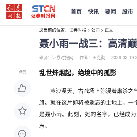
首页
快讯
要闻
股市
您当前的位置：
证券时报
>
公司
>
正文
聂小雨一战三：高清巅
来源：证券时报网
作者：王克勤
2026-02-10 
乱世烽烟起，绝境中的孤影
点赞
黄沙漫天，古战场上弥漫着肃杀之气
旗。就在这片即将被遗忘的土地上，一
是聂小雨。此刻，她的名字，已经成为
志。