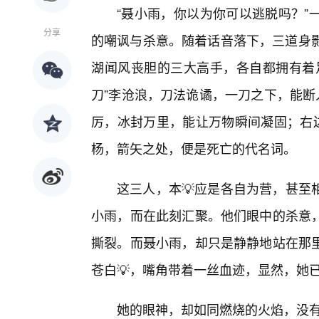
“聂小雨，你以为你可以逃脱吗？”
分享
的嘲讽与杀意。随着话音落下，三道身影
湖闻风丧胆的三大高手，各自都拥有着
刀”李沧浪，刀法诡谲，一刀之下，能断
厉，冰封万里，能让万物瞬间凝固；右边
杨，箭矢之处，便是死亡的代名词。
这三人，本💡应是各自为营，甚至
小雨，而在此刻汇聚。他们眼中的杀意
撕裂。而聂小雨，却只是静静地站在那
苍白💡，嘴角带着一丝血迹，显然，她
她的眼神，却如同燃烧的火焰，没