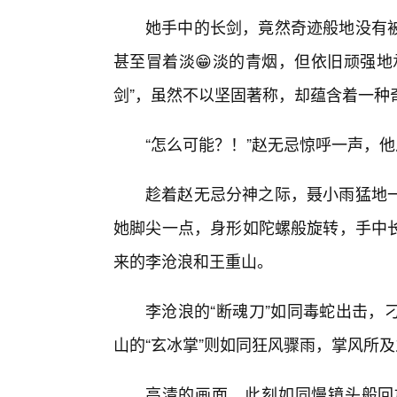
她手中的长剑，竟然奇迹般地没有
甚至冒着淡😁淡的青烟，但依旧顽强地
剑”，虽然不以坚固著称，却蕴含着一种
“怎么可能？！”赵无忌惊呼一声，
趁着赵无忌分神之际，聂小雨猛地
她脚尖一点，身形如陀螺般旋转，手中长
来的李沧浪和王重山。
李沧浪的“断魂刀”如同毒蛇出击，
山的“玄冰掌”则如同狂风骤雨，掌风所
高清的画面，此刻如同慢镜头般回