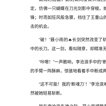
定，仿佛一只蝴蝶在刀光剑影中穿梭。
锋；时而如狂风般急骤，挡住了王重山
击的机会。
“破！”聂小雨的🔥长剑突然改变
中的长刀。这一剑，看似随意，却精准
“咔嚓！”一声脆响，李沧浪手中的
的手臂一阵酥麻，惊骇地看着手中断成
“这不可能！我的‘断魂刀’！”李
然被她轻易斩断。