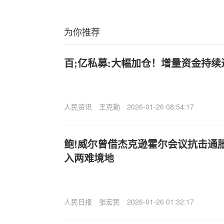
为你推荐
百;亿私募:大幅加仓！增量资金持续
人民资讯
王克勤
2026-01-26 08:54:17
鲍!威尔曾借杰克逊霍尔会议抗击通
入两难境地
人民日报
张宏民
2026-01-26 01:32:17