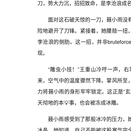
刀，势大力沉，招招致命，是李沧浪成名
面对这石破天惊的一刀，聂小雨没
险地避开了刀锋。紧接着，她腰肢一扭
李沧浪的侧肋。这一招，并非brutefo
现。
“雕虫小技！”王重山冷哼一声，
来，空气中的温度骤然下降。掌风所至，
力将聂小雨的身形牢牢锁定。这正是“玄
天彻地的本💡事，也会被冻成冰雕。
聂小雨感受到了那股冰冷的压力，
冰晶。她知道，自己不能被这股寒气完