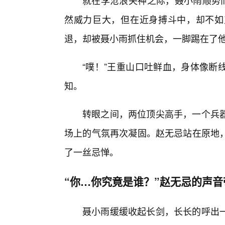
就在李沧浪失神之际，聂小雨顺势而
然威力巨大，但在近身搏斗中，却不如
退，却被聂小雨抓住机会，一脚踢在了
“噗！”王重山口吐鲜血，身体像断
知。
转眼之间，两位顶尖高手，一个兵
场上的气氛再次凝固。赵无忌站在原地，
了一丝忌惮。
“你…你究竟是谁？”赵无忌的声
聂小雨缓缓收起长剑，长长的呼出一