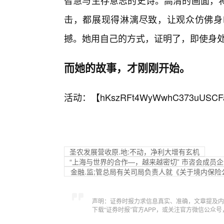
击，都展现得淋漓尽致，让观众仿佛身
撼。她用自己的方式，证明了，即使身
而她的故事，才刚刚开始。
活动：【
hKszRFt4WyWwhC373uUSCF
圣农发展营收原.地:不动，净利大增有玄机
“上海与世界的合作—，越来越密切” 市咨会成员
金融.监;管总局有关司局负责人就《关于境内保
声明：证券时报力求信息真实、准确，文章提及内
下载“证券时报”官方APP，或关注官方微信公众