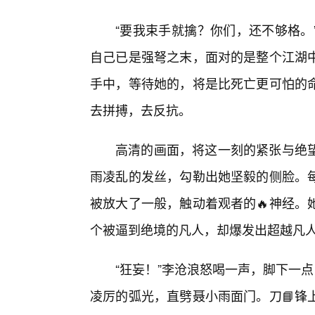
“要我束手就擒？你们，还不够格。
自己已是强弩之末，面对的是整个江湖
手中，等待她的，将是比死亡更可怕的
去拼搏，去反抗。
高清的画面，将这一刻的紧张与绝
雨凌乱的发丝，勾勒出她坚毅的侧脸。
被放大了一般，触动着观者的🔥神经。
个被逼到绝境的凡人，却爆发出超越凡
“狂妄！”李沧浪怒喝一声，脚下一
凌厉的弧光，直劈聂小雨面门。刀📘锋